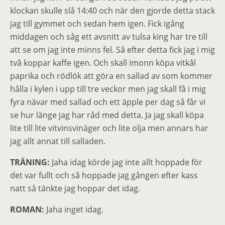
klockan skulle slå 14:40 och när den gjorde detta stack
jag till gymmet och sedan hem igen. Fick igång
middagen och såg ett avsnitt av tulsa king har tre till
att se om jag inte minns fel. Så efter detta fick jag i mig
två koppar kaffe igen. Och skall imonn köpa vitkål
paprika och rödlök att göra en sallad av som kommer
hålla i kylen i upp till tre veckor men jag skall få i mig
fyra nävar med sallad och ett äpple per dag så får vi
se hur länge jag har råd med detta. Ja jag skall köpa
lite till lite vitvinsvinäger och lite olja men annars har
jag allt annat till salladen.
TRÄNING:
Jaha idag körde jag inte allt hoppade för
det var fullt och så hoppade jag gången efter kass
natt så tänkte jag hoppar det idag.
ROMAN:
Jaha inget idag.