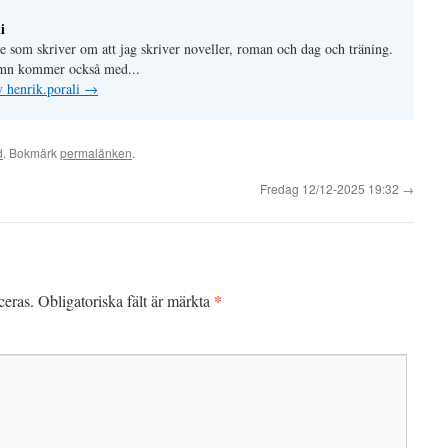
i
lle som skriver om att jag skriver noveller, roman och dag och träning.
mn kommer också med...
v henrik.porali
→
d
. Bokmärk
permalänken
.
Fredag 12/12-2025 19:32
→
*
ceras.
Obligatoriska fält är märkta