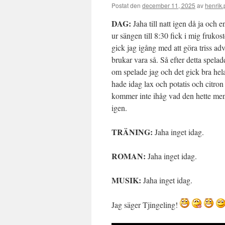
Postat den
december 11, 2025
av
henrik.
DAG:
Jaha till natt igen då ja och 
ur sängen till 8:30 fick i mig fruko
gick jag igång med att göra triss ad
brukar vara så. Så efter detta spel
om spelade jag och det gick bra hela
hade idag lax och potatis och citron
kommer inte ihåg vad den hette men d
igen.
TRÄNING:
Jaha inget idag.
ROMAN:
Jaha inget idag.
MUSIK:
Jaha inget idag.
Jag säger Tjingeling!