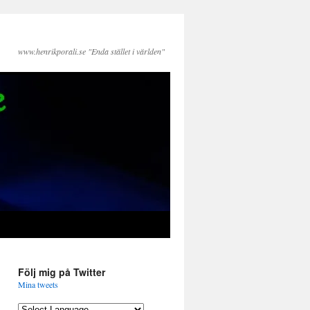
www.henrikporali.se "Enda stället i världen"
Följ mig på Twitter
Mina tweets