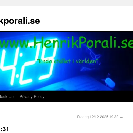
porali.se
 tack…:)
Privacy Policy
Fredag 12/12-2025 19:32
→
:31