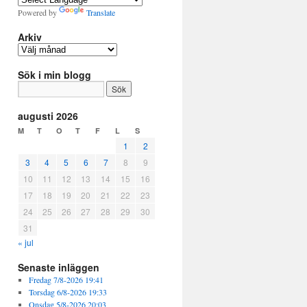
Powered by
Translate
Arkiv
Arkiv
Sök i min blogg
augusti 2026
M
T
O
T
F
L
S
1
2
3
4
5
6
7
8
9
10
11
12
13
14
15
16
17
18
19
20
21
22
23
24
25
26
27
28
29
30
31
« jul
Senaste inläggen
Fredag 7/8-2026 19:41
Torsdag 6/8-2026 19:33
Onsdag 5/8-2026 20:03