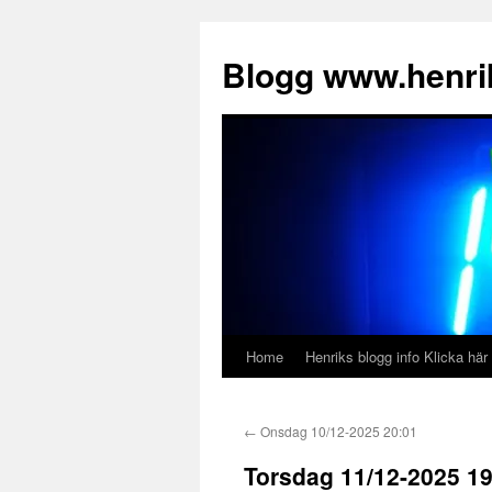
Hoppa
till
Blogg www.henrik
innehåll
Home
Henriks blogg info Klicka här
←
Onsdag 10/12-2025 20:01
Torsdag 11/12-2025 19