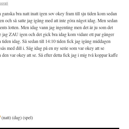
porali
en ganska bra natt inatt igen sov okey fram till sju tiden kom sedan
sten och så satte jag igång med att inte göra något idag. Men sedan
vents lotten. Men idag vann jag ingenting men det är ju som det
ade jag ZAU igen och det gick bra idag kom vidare ett par gånger
 tiden idag. Så sedan till 14:10 tiden fick jag igång middagen
 sås med dill i. Såg idag på en ny serie som var okey att se
en var okey att se. Så efter detta fick jag i mig två koppar kaffe
(natt) (dag) (spel)