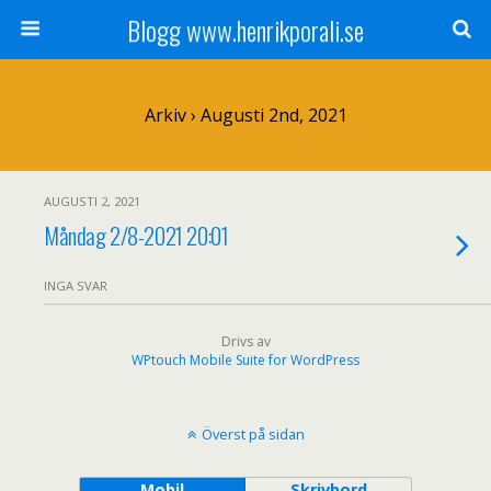
Blogg www.henrikporali.se
Arkiv › Augusti 2nd, 2021
AUGUSTI 2, 2021
Måndag 2/8-2021 20:01
INGA SVAR
Drivs av
WPtouch Mobile Suite for WordPress
Överst på sidan
Mobil
Skrivbord