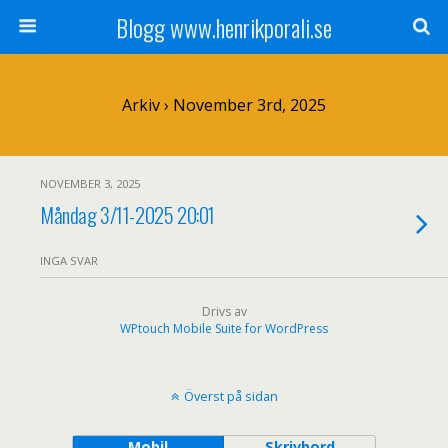
Blogg www.henrikporali.se
Arkiv › November 3rd, 2025
NOVEMBER 3, 2025
Måndag 3/11-2025 20:01
INGA SVAR
Drivs av
WPtouch Mobile Suite for WordPress
Överst på sidan
Mobil
Skrivbord