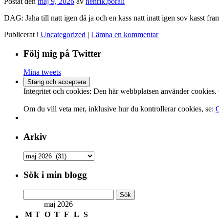
Postat den
maj 9, 2026
av
henrik.porali
DAG: Jaha till natt igen då ja och en kass natt inatt igen sov kasst fra
Publicerat i
Uncategorized
|
Lämna en kommentar
Följ mig på Twitter
Mina tweets
Integritet och cookies: Den här webbplatsen använder cookies
Om du vill veta mer, inklusive hur du kontrollerar cookies, se:
C
Arkiv
Arkiv
Sök i min blogg
Sök
efter:
maj 2026
M
T
O
T
F
L
S