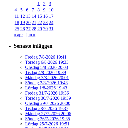
1
2
3
4
5
6
7
8
9
10
11
12
13
14
15
16
17
18
19
20
21
22
23
24
25
26
27
28
29
30
31
« apr
jun »
Senaste inläggen
Fredag 7/8-2026 19:41
Torsdag 6/8-2026 19:33
Onsdag 5/8-2026 20:03
Tisdag 4/8-2026 19:39
Måndag 3/8-2026 20:01
Söndag 2/8-2026 19:43
Lördag 1/8-2026 19:43
Fredag 31/7-2026 19:36
Torsdag 30/7-2026 19:39
Onsdag 29/7-2026 20:00
Tisdag 28/7-2026 19:37
Måndag 27/7-2026 20:06
Söndag 26/7-2026 19:35
Lördag 25/7-2026 19:51