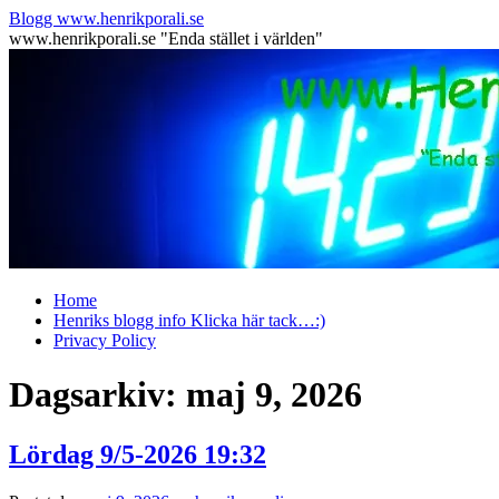
Hoppa
Blogg www.henrikporali.se
till
www.henrikporali.se "Enda stället i världen"
innehåll
Home
Henriks blogg info Klicka här tack…:)
Privacy Policy
Dagsarkiv:
maj 9, 2026
Lördag 9/5-2026 19:32