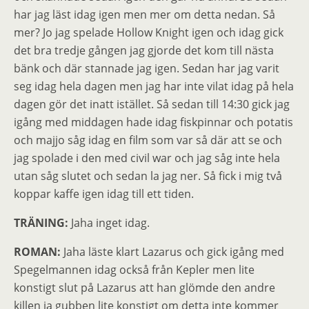
har jag läst idag igen men mer om detta nedan. Så
mer? Jo jag spelade Hollow Knight igen och idag gick
det bra tredje gången jag gjorde det kom till nästa
bänk och där stannade jag igen. Sedan har jag varit
seg idag hela dagen men jag har inte vilat idag på hela
dagen gör det inatt istället. Så sedan till 14:30 gick jag
igång med middagen hade idag fiskpinnar och potatis
och majjo såg idag en film som var så där att se och
jag spolade i den med civil war och jag såg inte hela
utan såg slutet och sedan la jag ner. Så fick i mig två
koppar kaffe igen idag till ett tiden.
TRÄNING:
Jaha inget idag.
ROMAN:
Jaha läste klart Lazarus och gick igång med
Spegelmannen idag också från Kepler men lite
konstigt slut på Lazarus att han glömde den andre
killen ja gubben lite konstigt om detta inte kommer