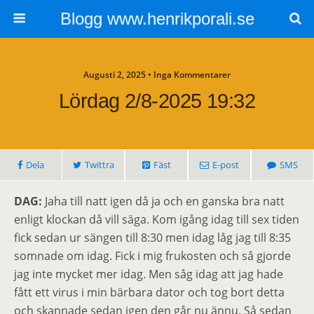
Blogg www.henrikporali.se
Augusti 2, 2025 • Inga Kommentarer
Lördag 2/8-2025 19:32
Dela
Twittra
Fäst
E-post
SMS
DAG:
Jaha till natt igen då ja och en ganska bra natt
enligt klockan då vill säga. Kom igång idag till sex tiden
fick sedan ur sängen till 8:30 men idag låg jag till 8:35
somnade om idag. Fick i mig frukosten och så gjorde
jag inte mycket mer idag. Men såg idag att jag hade
fått ett virus i min bärbara dator och tog bort detta
och skannade sedan igen den går nu ännu. Så sedan