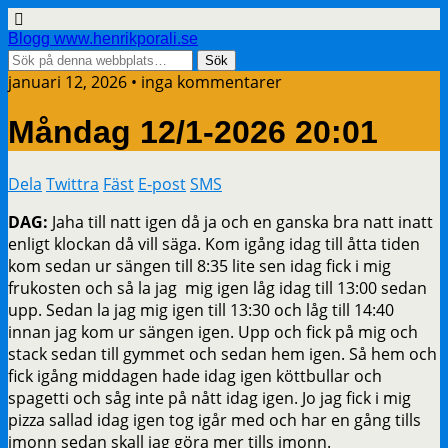
Blogg www.henrikporali.se
januari 12, 2026 • inga kommentarer
Måndag 12/1-2026 20:01
Dela
Twittra
Fäst
E-post
SMS
DAG:
Jaha till natt igen då ja och en ganska bra natt inatt
enligt klockan då vill säga. Kom igång idag till åtta tiden
kom sedan ur sängen till 8:35 lite sen idag fick i mig
frukosten och så la jag mig igen låg idag till 13:00 sedan
upp. Sedan la jag mig igen till 13:30 och låg till 14:40
innan jag kom ur sängen igen. Upp och fick på mig och
stack sedan till gymmet och sedan hem igen. Så hem och
fick igång middagen hade idag igen köttbullar och
spagetti och såg inte på nått idag igen. Jo jag fick i mig
pizza sallad idag igen tog igår med och har en gång tills
imonn sedan skall jag göra mer tills imonn.