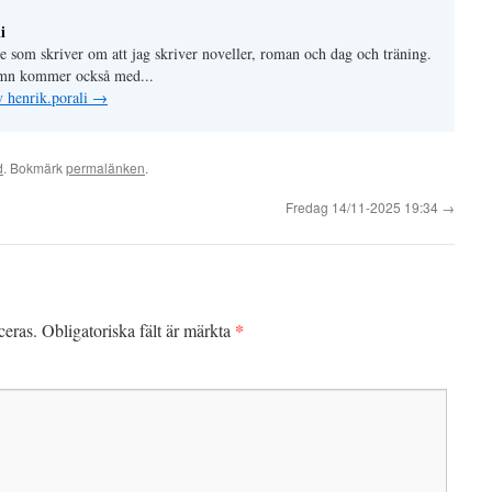
i
lle som skriver om att jag skriver noveller, roman och dag och träning.
mn kommer också med...
v henrik.porali
→
d
. Bokmärk
permalänken
.
Fredag 14/11-2025 19:34
→
*
ceras.
Obligatoriska fält är märkta