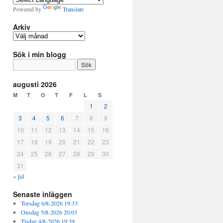
Powered by
Translate
Arkiv
Arkiv
Sök i min blogg
augusti 2026
M
T
O
T
F
L
S
1
2
3
4
5
6
7
8
9
10
11
12
13
14
15
16
17
18
19
20
21
22
23
24
25
26
27
28
29
30
31
« jul
Senaste inläggen
Torsdag 6/8-2026 19:33
Onsdag 5/8-2026 20:03
Tisdag 4/8-2026 19:39