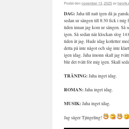
Postat den
november 13, 2025
av
henrik.
DAG:
Jaha till natt igen då ja gans
sedan ur sängen till 8:30 fick i mig 
tiden innan jag kom ur sängen. Så se
igen. Så sedan när klockan slog 14:0
tiden åt jag. Hade idag kotletter me
detta på inte något och såg inte klar
igen idag. Jaha imonn skall jag tvätta
blir det tvätt för mig igen. Skall s
TRÄNING:
Jaha inget idag.
ROMAN:
Jaha inget idag.
MUSIK:
Jaha inget idag.
Jag säger Tjingeling!