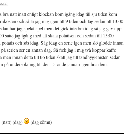
porali
ka bra natt inatt enligt klockan kom igång idag till sju tiden kom
frukosten och så la jag mig igen till 9 tiden och låg sedan till 13:00
dan har jag spelat spel men det gick inte bra idag så jag gav upp
0 satte jag igång med att skala potatisen och sedan till 15:00
d potatis och sås idag. Såg idag en serie igen men slö glodde innan
t på serien ser en annan dag. Så fick jag i mig två koppar kaffe
 men innan detta till tio tiden skall jag till tandhygienisten sedan
edan på undersökning till den 15 onde januari igen hos dem.
(natt) (dag)
(dag sömn)