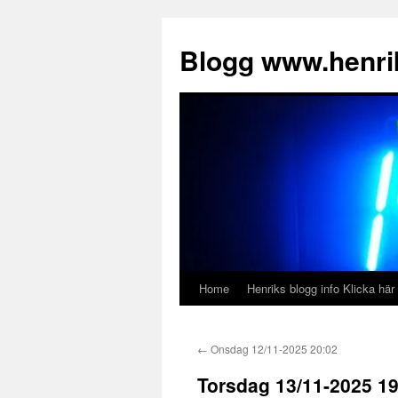
Hoppa
till
Blogg www.henrik
innehåll
Home
Henriks blogg info Klicka här
←
Onsdag 12/11-2025 20:02
Torsdag 13/11-2025 19