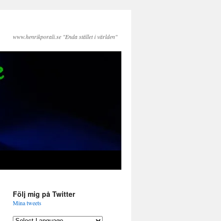
www.henrikporali.se "Enda stället i världen"
Följ mig på Twitter
Mina tweets