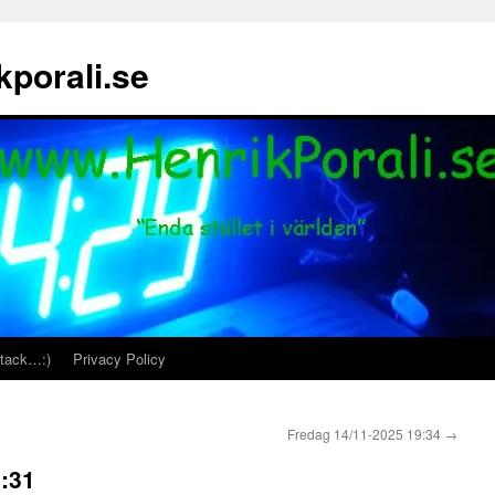
porali.se
 tack…:)
Privacy Policy
Fredag 14/11-2025 19:34
→
:31