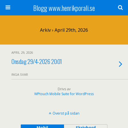
Blogg www.henrikporali.se
Arkiv › April 29th, 2026
APRIL 29, 2026
Onsdag 29/4-2026 20:01
INGA SVAR
Drivs av
WPtouch Mobile Suite for WordPress
Överst på sidan
Mobil
Skrivbord