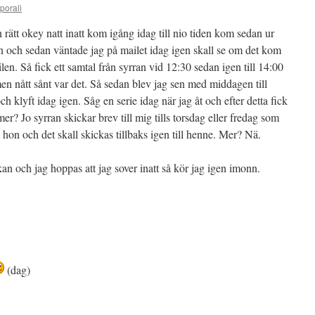
porali
en rätt okey natt inatt kom igång idag till nio tiden kom sedan ur
en och sedan väntade jag på mailet idag igen skall se om det kom
len. Så fick ett samtal från syrran vid 12:30 sedan igen till 14:00
men nått sånt var det. Så sedan blev jag sen med middagen till
 klyft idag igen. Såg en serie idag när jag åt och efter detta fick
er? Jo syrran skickar brev till mig tills torsdag eller fredag som
sa hon och det skall skickas tillbaks igen till henne. Mer? Nä.
an och jag hoppas att jag sover inatt så kör jag igen imonn.
(dag)