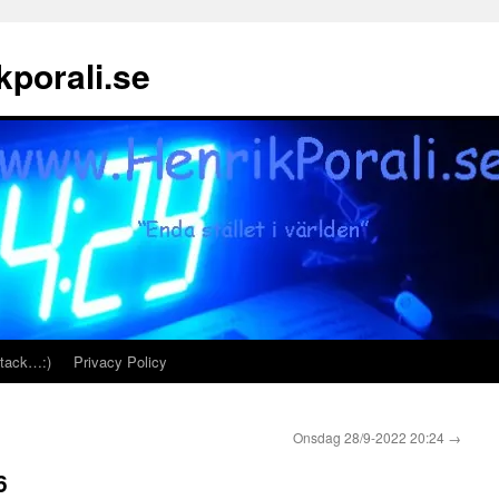
porali.se
 tack…:)
Privacy Policy
Onsdag 28/9-2022 20:24
→
6