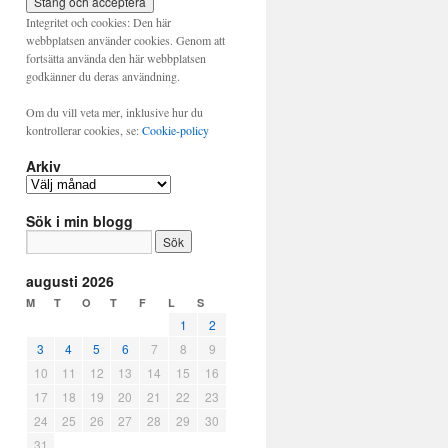
Integritet och cookies: Den här
webbplatsen använder cookies. Genom att
fortsätta använda den här webbplatsen
godkänner du deras användning.
Om du vill veta mer, inklusive hur du
kontrollerar cookies, se:
Cookie-policy
Arkiv
Arkiv
Sök i min blogg
augusti 2026
M
T
O
T
F
L
S
1
2
3
4
5
6
7
8
9
10
11
12
13
14
15
16
17
18
19
20
21
22
23
24
25
26
27
28
29
30
31