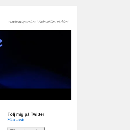
www.henrikporali.se "Enda stället i världen"
Följ mig på Twitter
Mina tweets